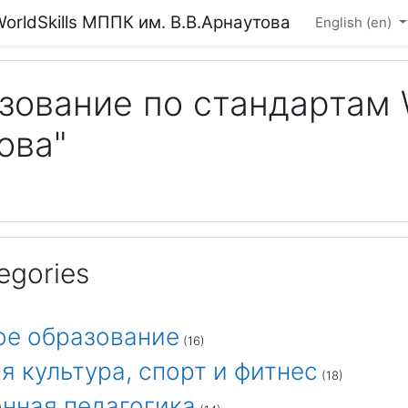
rldSkills МППК им. В.В.Арнаутова
English ‎(en)‎
ование по стандартам W
ова"
egories
е образование
(16)
я культура, спорт и фитнес
(18)
нная педагогика