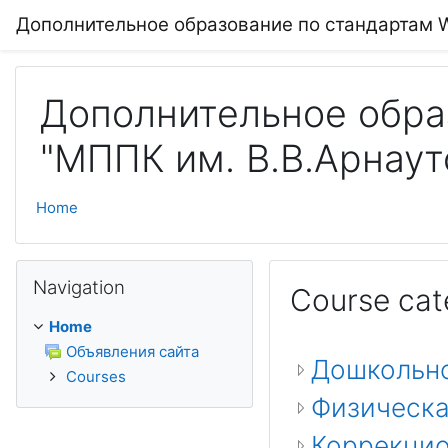
Skip to main content
Дополнительное образование по стандартам Wo
Дополнительное образ
"МППК им. В.В.Арнаут
Home
Skip Navigation
Navigation
Course cat
Home
Объявления сайта
Дошкольно
Courses
Физическа
Коррекцио