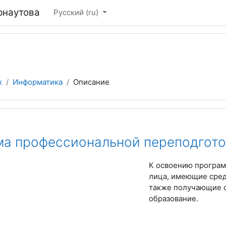
рнаутова
Русский ‎(ru)‎
х
Информатика
Описание
а профессиональной переподгото
К освоению програм
лица, имеющие сред
также получающие 
образование.